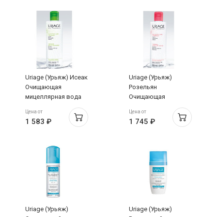
Uriage (Урьяж) Исеак
Uriage (Урьяж)
Очищающая
Розельян
мицеллярная вода
Очищающая
для жирной и
мицеллярная вода
Цена от
Цена от
комбинированной
для кожи склонной к
1 583 ₽
1 745 ₽
кожи 250 мл
покраснениям 250
мл
Uriage (Урьяж)
Uriage (Урьяж)