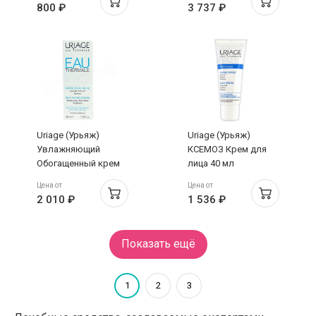
800 ₽
3 737 ₽
Uriage (Урьяж)
Uriage (Урьяж)
Увлажняющий
КСЕМОЗ Крем для
Обогащенный крем
лица 40 мл
40 мл
Цена от
Цена от
2 010 ₽
1 536 ₽
Показать ещё
1
2
3