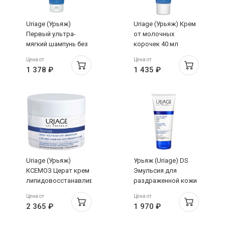
Uriage (Урьяж)
Uriage (Урьяж) Крем
Первый ультра-
от молочных
мягкий шампунь без
корочек 40 мл
мыла 200 мл
Цена от
Цена от
1 378 ₽
1 435 ₽
Uriage (Урьяж)
Урьяж (Uriage) DS
КСЕМОЗ Церат крем
Эмульсия для
липидовосстанавливающий
раздраженной кожи
против
взрослых, детей,
Цена от
Цена от
раздражений 200мл
младенцев 40 мл
2 365 ₽
1 970 ₽