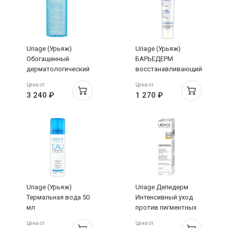
Uriage (Урьяж)
Uriage (Урьяж)
Обогащенный
БАРЬЕДЕРМ
дерматологический
восстанавливающий
очищающий гель для
цика-крем с Cu-Zn 40
Цена от
Цена от
лица, тела и волос
мл
3 240 ₽
1 270 ₽
1000 мл
Uriage (Урьяж)
Uriage Депидерм
Термальная вода 50
Интенсивный уход
мл
против пигментных
пятен 30мл
Цена от
Цена от