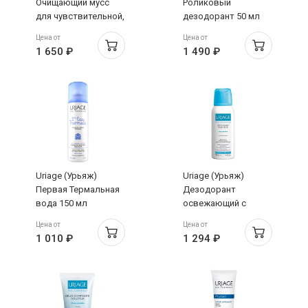
Очищающий мусс
Роликовый
для чувствительной,
дезодорант 50 мл
нормальной и
Цена от
Цена от
комбинированной
1 650 ₽
1 490 ₽
кожи 150 мл
Uriage (Урьяж)
Uriage (Урьяж)
Первая Термальная
Дезодорант
вода 150 мл
освежающий с
квасцовым камнем
Цена от
Цена от
спрей 125 мл
1 010 ₽
1 294 ₽