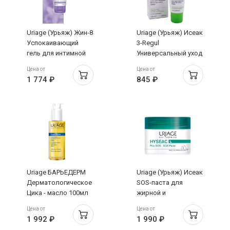
Uriage (Урьяж) Жин-8
Uriage (Урьяж) Исеак
Успокаивающий
3-Regul
гель для интимной
Универсальный уход
гигиены 100 мл
за жирной и
Цена от
Цена от
проблемной кожей
1 774 ₽
845 ₽
40 мл
Uriage БАРЬЕДЕРМ
Uriage (Урьяж) Исеак
Дерматологическое
SOS-паста для
Цика - масло 100мл
жирной и
проблемной кожи 15
Цена от
Цена от
г
1 992 ₽
1 990 ₽