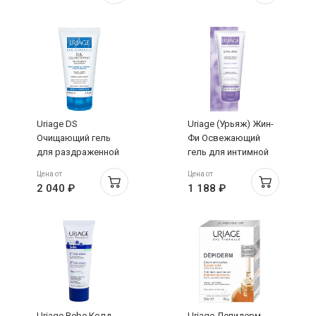
250 мл
Uriage DS
Uriage (Урьяж) Жин-
Очищающий гель
Фи Освежающий
для раздраженной
гель для интимной
кожи 150 мл
гигиены 200 мл
Цена от
Цена от
2 040 ₽
1 188 ₽
Uriage Bebe Колд-
Uriage Депидерм