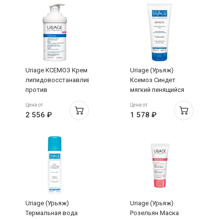
Uriage КСЕМОЗ Крем
Uriage (Урьяж)
липидовосстанавливающий
Ксемоз Синдет
против
мягкий пенящийся
раздражений 400 мл
очищающий гель-
Цена от
Цена от
крем для детей и
2 556 ₽
1 578 ₽
взрослых 200 мл
Uriage (Урьяж)
Uriage (Урьяж)
Термальная вода
Розельян Маска