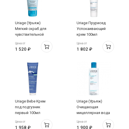
Uriage (Урьяж)
Uriage Прурисед
Мягкий скраб для
Успокаивающий
чувствительной
крем 100мл
кожи лица 50 мл
Цена от
Цена от
1 520 ₽
1 802 ₽
Uriage Bebe Крем
Uriage (Урьяж)
под подгузник
Очищающая
первый 100мл
мицеллярная вода
для сухой и
Цена от
Цена от
нормальной кожи
1 958 ₽
1 900 ₽