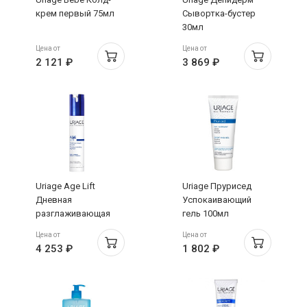
крем первый 75мл
Сывортка-бустер
30мл
Цена от
Цена от
2 121 ₽
3 869 ₽
Uriage Age Lift
Uriage Прурисед
Дневная
Успокаивающий
разглаживающая
гель 100мл
укрепляющая
Цена от
Цена от
эмульсия 40мл
4 253 ₽
1 802 ₽