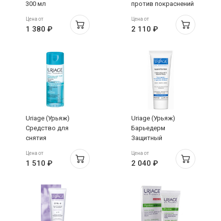
300 мл
против покраснений
для
Цена от
Цена от
гиперчувствительной
1 380 ₽
2 110 ₽
кожи 40 мл
Uriage (Урьяж)
Uriage (Урьяж)
Средство для
Барьедерм
снятия
Защитный
водостойкого
восстанавливающий
Цена от
Цена от
макияжа с глаз и губ
крем для детей и
1 510 ₽
2 040 ₽
100 мл
взрослых 75 мл