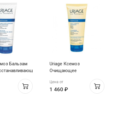
емоз Бальзам
Uriage Ксемоз
сстанавливающий
Очищающее
успокаивающее масло
Цена от
200 мл
1 460 ₽