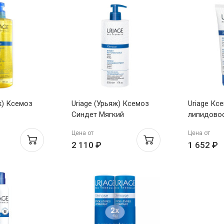
ж) Ксемоз
Uriage (Урьяж) Ксемоз
Uriage Кс
Синдет Мягкий
липидово
щее масло
очищающий гель 500 мл
200мл
Цена от
Цена от
2 110 ₽
1 652 ₽