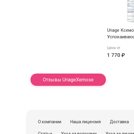
Uriage Ксемо
Успокаиваю
Дымка спрей
Цена от
1 770 ₽
Отзывы UriageXemose
О компании
Наша лицензия
Доставка
Статьи
Уход за волосами
Уход за лицо