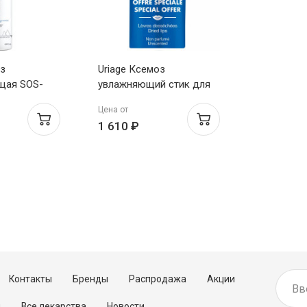
з
Uriage Ксемоз
щая SOS-
увлажняющий стик для
 200мл
губ 4г х 2шт.
Цена от
1 610 ₽
Контакты
Бренды
Распродажа
Акции
м
Все лекарства
Новости