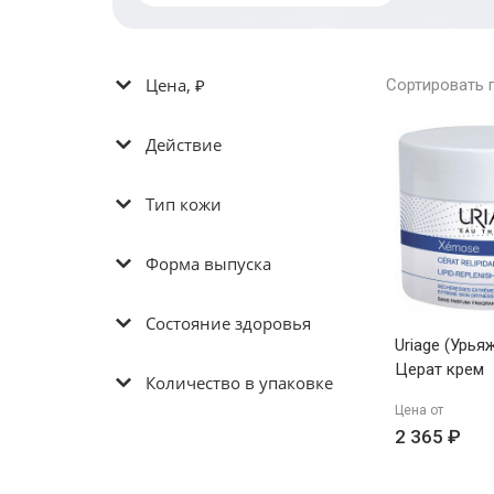
Цена, ₽
Сортировать 
Действие
Тип кожи
Форма выпуска
Состояние здоровья
Uriage (Урь
Церат крем
Количество в упаковке
липидовосс
Цена от
против разд
2 365 ₽
200мл