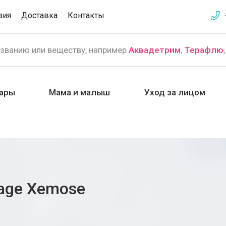
зия
Доставка
Контакты
азванию или веществу, например
Аквадетрим
,
Терафлю
ары
Мама и малыш
Уход за лицом
iage Xemose