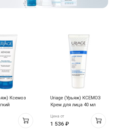
рьяж) Ксемоз
Uriage (Урьяж) КСЕМОЗ
гкий
Крем для лица 40 мл
я очищающий
Цена от
 для детей и
1 536 ₽
200 мл