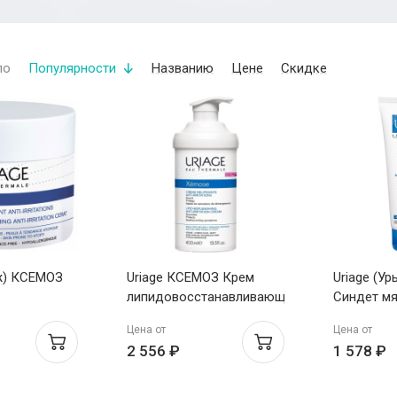
по
Популярности
Названию
Цене
Скидке
яж) КСЕМОЗ
Uriage КСЕМОЗ Крем
Uriage (У
липидовосстанавливающий
Синдет мя
танавливающий
против раздражений 400
пенящийс
Цена от
Цена от
ражений
мл
гель-крем
2 556 ₽
1 578 ₽
взрослых 