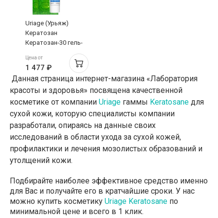
Uriage (Урьяж)
Кератозан
Кератозан-30 гель-
крем для
Цена от
загрубевшей
1 477 ₽
шелушащейся кожи
Данная страница интернет-магазина «Лаборатория
75 мл
красоты и здоровья» посвящена качественной
косметике от компании
Uriage
гаммы
Keratosane
для
сухой кожи, которую специалисты компании
разработали, опираясь на данные своих
исследований в области ухода за сухой кожей,
профилактики и лечения мозолистых образований и
утолщений кожи.
Подбирайте наиболее эффективное средство именно
для Вас и получайте его в кратчайшие сроки. У нас
можно купить косметику
Uriage Keratosane
по
минимальной цене и всего в 1 клик.