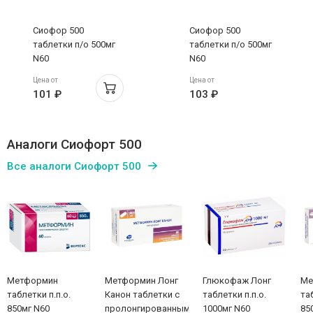
Сиофор 500
Сиофор 500
таблетки п/о 500мг
таблетки п/о 500мг
N60
N60
Цена от
Цена от
101 ₽
103 ₽
Аналоги Сиофорт 500
Все аналоги Сиофорт 500
Метформин
Метформин Лонг
Глюкофаж Лонг
Ме
таблетки п.п.о.
Канон таблетки с
таблетки п.п.о.
та
850мг N60
пролонгированным
1000мг N60
85