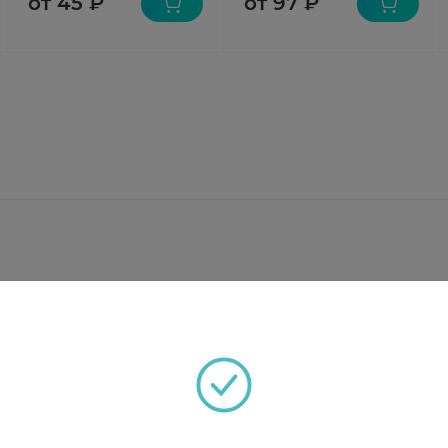
от 45 ₽
от 97 ₽
);
- 2 мг; Крахмал картофельный - 48 мг.