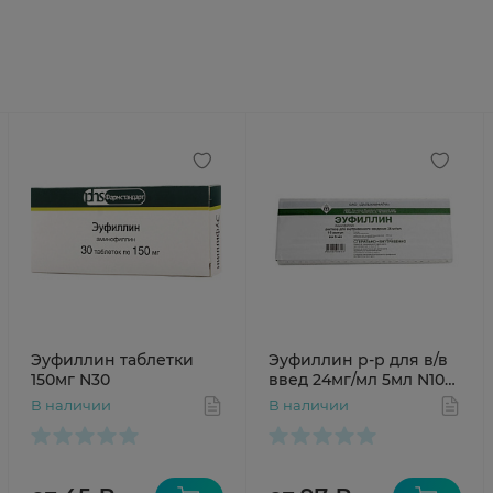
Эуфиллин таблетки
Эуфиллин р-р для в/в
150мг N30
введ 24мг/мл 5мл N10
амп
В наличии
В наличии