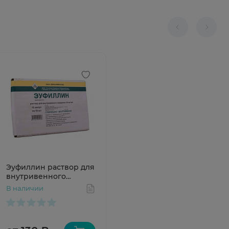
Эуфиллин раствор для
внутривенного
введения 24мг/мл
В наличии
10мл N10 Дальхимфарм