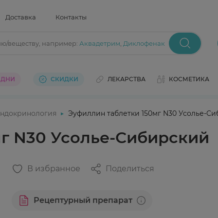
Доставка
Контакты
ию/веществу
, например:
Аквадетрим
,
Диклофенак
 ДНИ
СКИДКИ
ЛЕКАРСТВА
КОСМЕТИКА
ндокринология
Эуфиллин таблетки 150мг N30 Усолье-С
мг N30 Усолье-Сибирский
В избранное
Поделиться
Рецептурный препарат