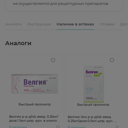
не осуществляется для рецептурных препаратов
Аналоги
Инструкция
Наличие в аптеках
Отзывы
Дос
Аналоги
Быстрый просмотр
Быстрый просмотр
Велгия р-р д/п/к введ. 0.25мг/
Велгия Эко р-р д/п/к введ.
доза 1.5мл шпр.-руч. в компл с
0.25мг/доза 0.5мл шпр.-руч .
игл 5шт
№4 в компл с игл 5шт
В наличии
В наличии