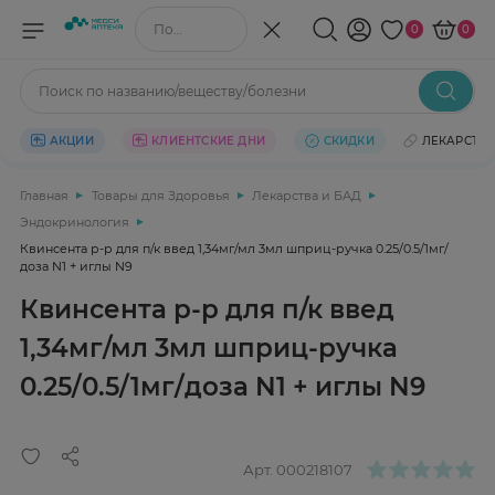
Поиск по названию/веществу
0
0
Поиск по названию/веществу/болезни
АКЦИИ
КЛИЕНТСКИЕ ДНИ
СКИДКИ
ЛЕКАРСТВ
Главная
Товары для Здоровья
Лекарства и БАД
Эндокринология
Квинсента р-р для п/к введ 1,34мг/мл 3мл шприц-ручка 0.25/0.5/1мг/
доза N1 + иглы N9
Квинсента р-р для п/к введ
1,34мг/мл 3мл шприц-ручка
0.25/0.5/1мг/доза N1 + иглы N9
Арт.
000218107