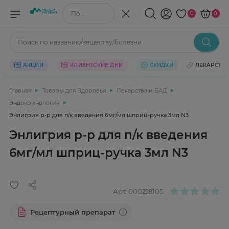
Поиск по названию/веществу
0
0
Поиск по названию/веществу/болезни
АКЦИИ
КЛИЕНТСКИЕ ДНИ
СКИДКИ
ЛЕКАРСТВ
Главная
Товары для Здоровья
Лекарства и БАД
Эндокринология
Энлигрия р-р для п/к введения 6мг/мл шприц-ручка 3мл N3
Энлигрия р-р для п/к введения
6мг/мл шприц-ручка 3мл N3
Арт.
000218105
Рецептурный препарат