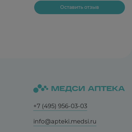
реждевременное закрытие эпифизарных зон
Оставить отзыв
и плечевой и бедренной кости), разрыв
, гипер- или гипопигментация, стероидные
оявлению этого побочного эффекта
+7 (495) 956-03-03
озникает риск развития катаракты; со
info@apteki.medsi.ru