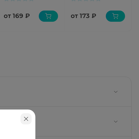
от 169 ₽
от 173 ₽
 4 мг;