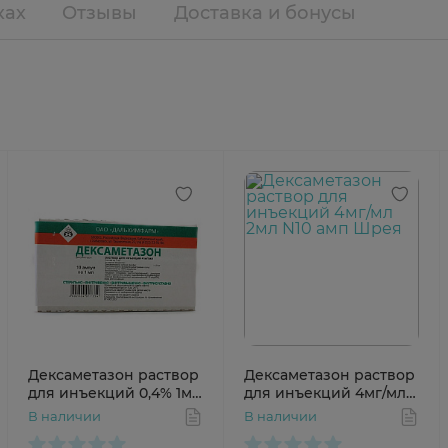
ках
Отзывы
Доставка и бонусы
Дексаметазон раствор
Дексаметазон раствор
для инъекций 0,4% 1мл
для инъекций 4мг/мл
N10 амп Дальхимфарм
2мл N10 амп Шрея
В наличии
В наличии