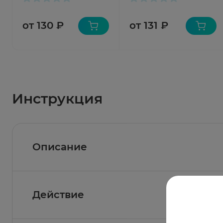
от 130 ₽
от 131 ₽
Инструкция
Описание
Действие
Состав
Активные вещества:
натрия фосфат 4.37 мг, 