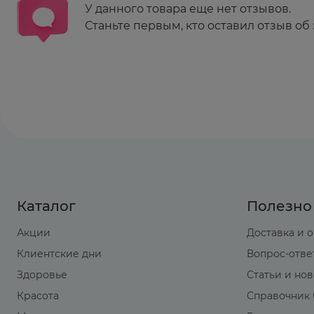
У данного товара еще нет отзывов.
Со стороны костно-мышечной системы:
заме
Станьте первым, кто оставил отзыв об 
роста), остеопороз (очень редко - патологи
сухожилий мышц, стероидная миопатия, сни
Дерматологические реакции:
замедленное за
угри, стрии, склонность к развитию пиодерм
Аллергические реакции:
кожная сыпь, зуд к
Эффекты, связанные с иммунодепрессивны
способствуют совместно применяемые имму
Каталог
Полезно
Местные реакции:
некроз тканей.
Акции
Доставка и 
Лекарственное взаимодействие
Клиентские дни
Вопрос-отве
При одновременном применении с антипсихо
Здоровье
Статьи и но
средствами, оказывающими антихолинергиче
Красота
Справочник 