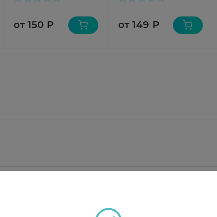
от 150 ₽
от 149 ₽
что соответствует содержанию дексаметазона фосфата