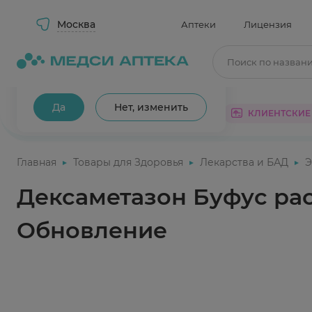
Москва
Аптеки
Лицензия
Поиск по назван
Ваш город Москва?
Да
Нет, изменить
КАТАЛОГ
АКЦИИ
КЛИЕНТСКИЕ
Главная
Товары для Здоровья
Лекарства и БАД
Э
Дексаметазон Буфус рас
Обновление