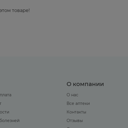
дление роста и процессов окостенения у детей (п
этом товаре!
ческие переломы костей, асептический некроз головк
жение мышечной массы (атрофия).
живление ран, петехии, экхимозы, истончение кожи
ии и кандидозов.
ожи, анафилактический шок.
м действием
: развитие или обострение инфекций (п
нодепрессанты и вакцинация).
О компании
оплата
О нас
т
Все аптеки
тическими средствами, букарбаном, азатиоприном в
вости
Контакты
ское действие - риск развития глаукомы.
болезней
Отзывы