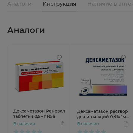
Аналоги
Инструкция
Наличие в апте
Аналоги
Дексаметазон Реневал
Дексаметазон раствор
таблетки 0,5мг N56
для инъекций 0,4% 1мл
N10 ампул
В наличии
В наличии
Белмедпрепараты