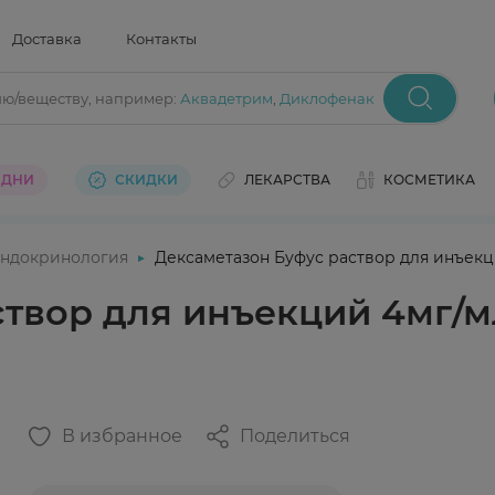
Доставка
Контакты
ию/веществу
, например:
Аквадетрим
,
Диклофенак
 ДНИ
СКИДКИ
ЛЕКАРСТВА
КОСМЕТИКА
ндокринология
Дексаметазон Буфус раствор для инъекц
твор для инъекций 4мг/м
В избранное
Поделиться