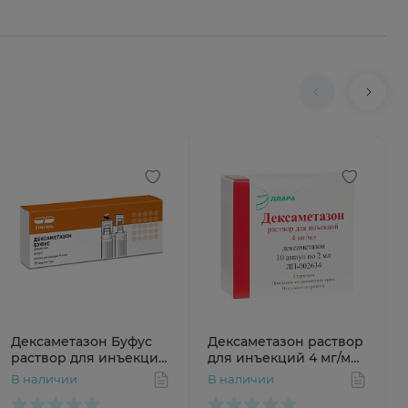
Дексаметазон Буфус
Дексаметазон раствор
раствор для инъекций
для инъекций 4 мг/мл
4мг/мл 1мл N10 амп
2мл N10
В наличии
В наличии
Обновление