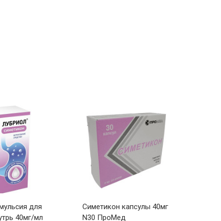
мульсия для
Симетикон капсулы 40мг
Симет
утрь 40мг/мл
N30 ПроМед
капсу