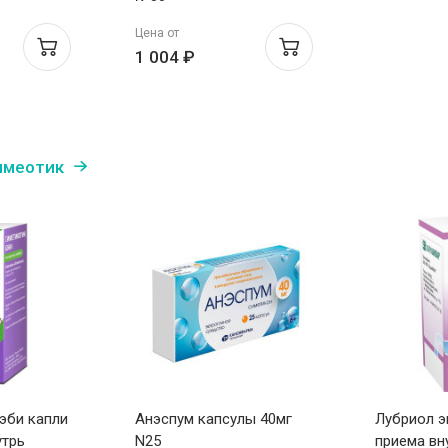
Цена от
1 004 ₽
имеотик
эби капли
Анэспум капсулы 40мг
Лубриол э
утрь
N25
приема вн