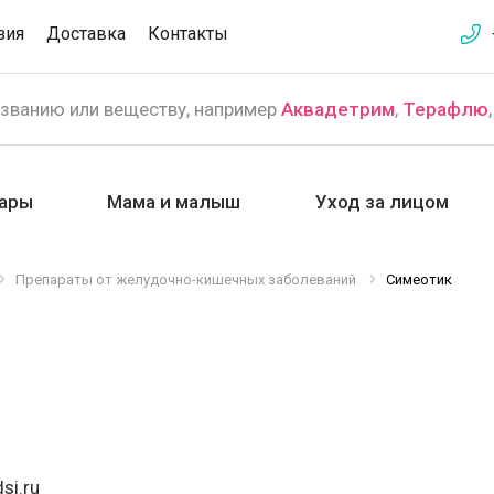
зия
Доставка
Контакты
азванию или веществу, например
Аквадетрим
,
Терафлю
ары
Мама и малыш
Уход за лицом
Препараты от желудочно-кишечных заболеваний
Симеотик
si.ru