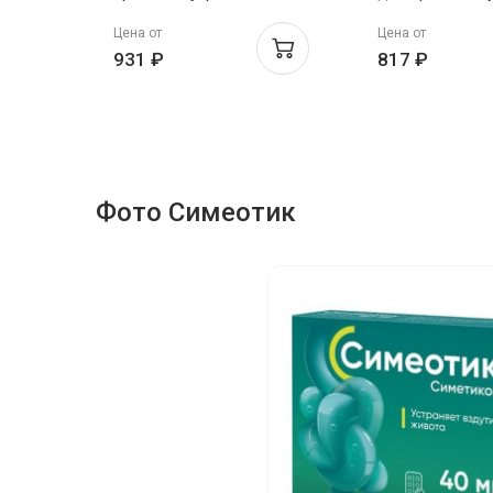
50мл
100мг/мл 20мл
Цена от
Цена от
931 ₽
817 ₽
Фото Симеотик