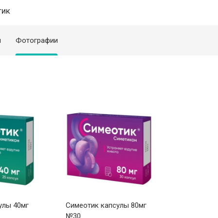
тик
я
Фотографии
улы 40мг
Симеотик капсулы 80мг
№30