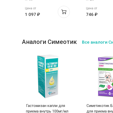
Цена от
Цена от
1 097 ₽
746 ₽
Аналоги Симеотик
Все аналоги С
сулы
Гастомизан капли для
Симетикотик Б
ые
приема внутрь 100мг/мл
для приема вн