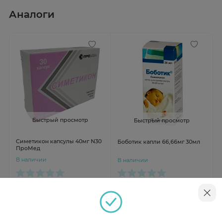
Аналоги
Быстрый просмотр
Быстрый просмотр
Симетикон капсулы 40мг N30
Боботик капли 66,66мг 30мл
ПроМед
В наличии
В наличии
от 425 ₽
от 681 ₽