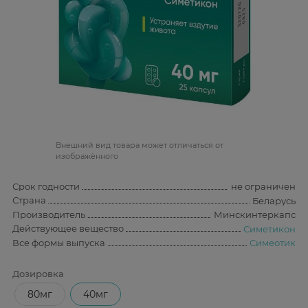
Bнешний вид товара может отличаться от
изображённого
Срок годности
не ограничен
Страна
Беларусь
Производитель
Минскинтеркапс
Действующее вещество
Симетикон
Все формы выпуска
Симеотик
Дозировка
80мг
40мг