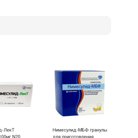
д-ЛекТ
Нимесулид-МБФ гранулы
100мг N20
для приготовления