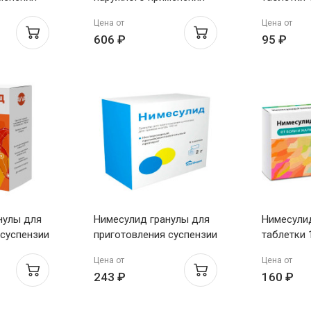
кий ПЗ
1% 30г Усолье-
Цена от
Цена от
Сибирский
606 ₽
95 ₽
нулы для
Нимесулид гранулы для
Нимесули
 суспензии
приготовления суспензии
таблетки 
трь 100мг
для приема внутрь 100мг
Цена от
Цена от
вва
пакеты 2г N9 ЮжФарм
243 ₽
160 ₽