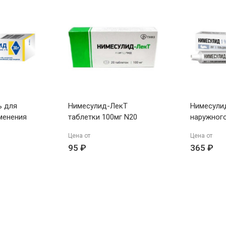
ь для
Нимесулид-ЛекТ
Нимесулид
менения
таблетки 100мг N20
наружног
кий ПЗ
1% 20г Оз
Цена от
Цена от
95 ₽
365 ₽