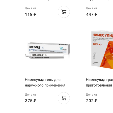
1% 30г Муромс
Цена от
Цена от
118 ₽
447 ₽
Нимесулид гель для
Нимесулид гра
наружного применения
приготовления
1% 20г Озон
для приема вну
Цена от
Цена от
пакеты 2г N4 А
375 ₽
202 ₽