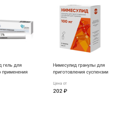
 гель для
Нимесулид гранулы для
о применения
приготовления суспензии
он
для приема внутрь 100мг
Цена от
пакеты 2г N4 Авва
202 ₽