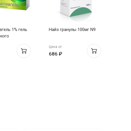
вгель 1% гель
Найз гранулы 100мг N9
Немул
ного
приго
я 100г
для п
Цена от
Цена о
пакет
686 ₽
198 