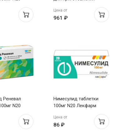
суспензии для приема
Цена от
внутрь 100мг пак. 2г №30
961 ₽
д Реневал
Нимесулид таблетки
100мг N20
100мг N20 Лекфарм
Цена от
86 ₽