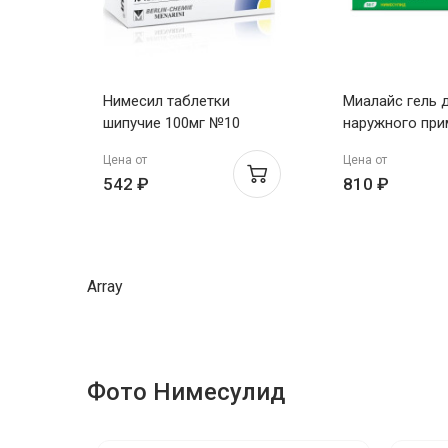
Нимесил таблетки
Миалайс гель 
шипучие 100мг №10
наружного при
0
% 50г
Цена от
Цена от
542 ₽
810 ₽
Array
Фото Нимесулид