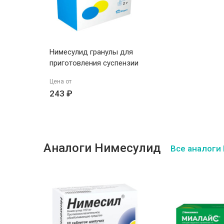
Нимесулид гранулы для
приготовления суспензии
для приема внутрь 100мг
Цена от
пакеты 2г N9 ЮжФарм
243 ₽
Аналоги Нимесулид
Все аналоги