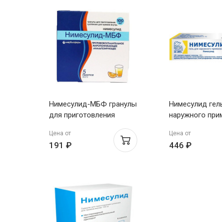
Нимесулид-МБФ гранулы
Нимесулид гел
для приготовления
наружного при
суспензии для приема
1% 30г Муромс
Цена от
Цена от
внутрь 100 мг пак. 2г №5
191 ₽
446 ₽