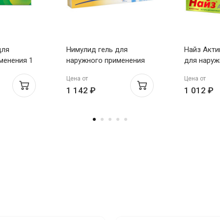
для
Нимулид гель для
Найз Акти
менения 1
наружного применения
для наруж
1% 60г Панацея
применени
Цена от
Цена от
1 142 ₽
1 012 ₽