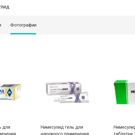
улид
я
Фотографии
ь для
Нимесулид гель для
Нимесули
менения
наружного применения
таблетки 