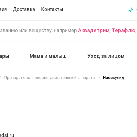
зия
Доставка
Контакты
азванию или веществу, например
Аквадетрим
,
Терафлю
ары
Мама и малыш
Уход за лицом
Препараты для опорно-двигательный аппарата
Нимесулид
dsi.ru