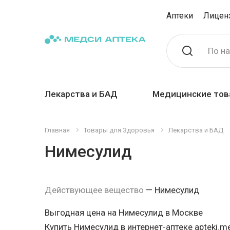
Аптеки
Лицен
По н
Лекарства и БАД
Медицинские тов
Главная
Товары для Здоровья
Лекарства и БАД
Нимесулид
Действующее вещество
—
Нимесулид
Выгодная цена на Нимесулид в Москве
Купить Нимесулид в интернет-аптеке apteki.me