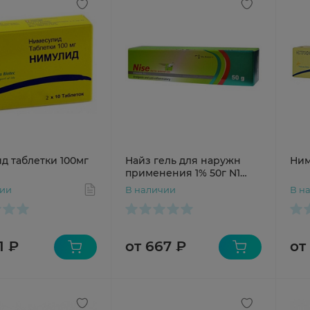
д таблетки 100мг
Найз гель для наружн
Ним
применения 1% 50г N1
туба
чии
В наличии
В н
1 ₽
от 667 ₽
от