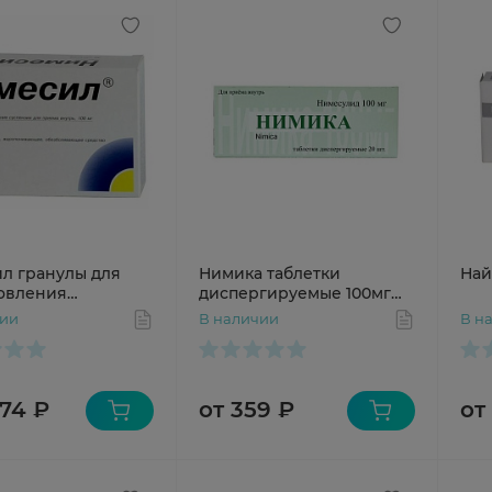
л гранулы для
Нимика таблетки
Най
овления
диспергируемые 100мг
зии для приема
N20
чии
В наличии
В н
 100мг N30
274 ₽
от 359 ₽
от