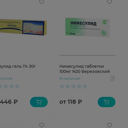
улид гель 1% 30г
Нимесулид таблетки
100мг N20 Березовский
аличии
В наличии
 446 ₽
от 118 ₽