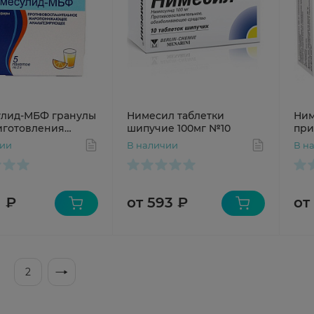
лид-МБФ гранулы
Нимесил таблетки
Ним
иготовления
шипучие 100мг №10
при
зии для приема
сус
чии
В наличии
В н
100 мг пак. 2г №5
пак
1 ₽
от 593 ₽
от
2