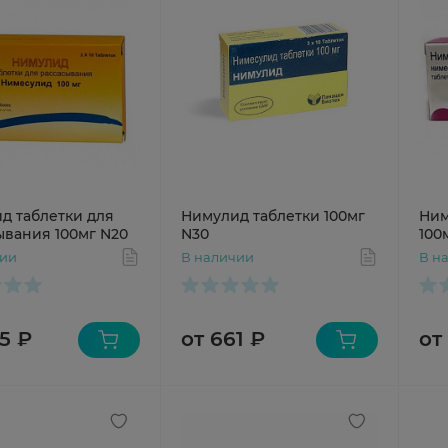
д таблетки для
Нимулид таблетки 100мг
Ним
ывания 100мг N20
N30
100
чии
В наличии
В н
5 ₽
от 661 ₽
от