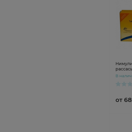
Нимули
рассас
В нали
от 68