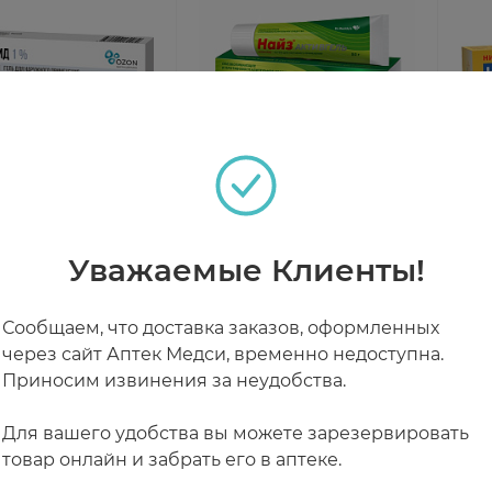
лид гель для
Найз Активгель 1% гель
Ним
ого применения
50г
нар
Озон
1% 
Уважаемые Клиенты!
чии
В наличии
В н
Сообщаем, что доставка заказов, оформленных
5 ₽
от 716 ₽
от 
через сайт Аптек Медси, временно недоступна.
Приносим извинения за неудобства.
Для вашего удобства вы можете зарезервировать
товар онлайн и забрать его в аптеке.