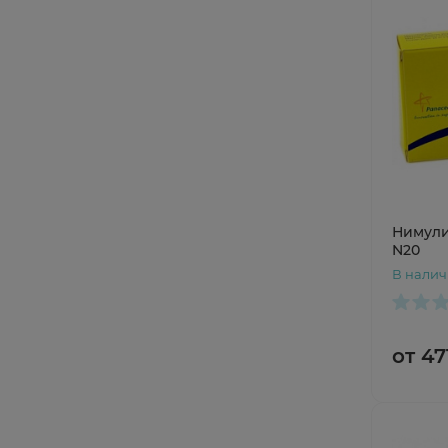
Нимули
N20
В нали
от 47