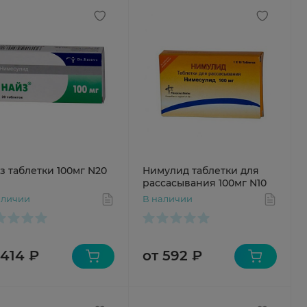
з таблетки 100мг N20
Нимулид таблетки для
рассасывания 100мг N10
аличии
В наличии
 414 ₽
от 592 ₽