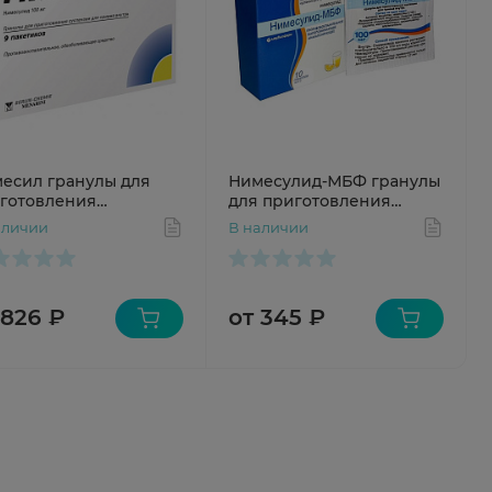
есил гранулы для
Нимесулид-МБФ гранулы
готовления
для приготовления
пензии 100мг
суспензии для приема
аличии
В наличии
етики 2г N9
внутрь 100мг пак. 2г №10
 826 ₽
от 345 ₽