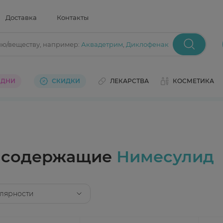
Доставка
Контакты
ию/веществу
, например:
Аквадетрим
,
Диклофенак
 ДНИ
СКИДКИ
ЛЕКАРСТВА
КОСМЕТИКА
, содержащие
Нимесулид
лярности