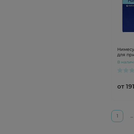
Нимесу
для пр
суспен
В нали
внутрь 
от 19
1
...