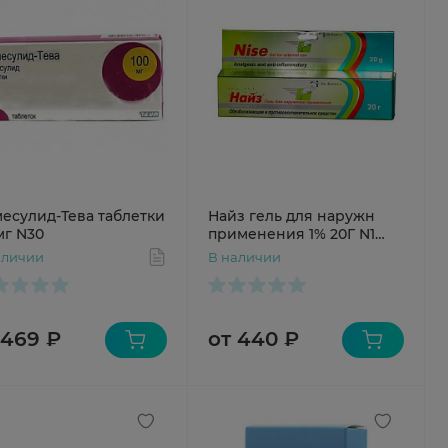
есулид-Тева таблетки
Найз гель для наружн
мг N30
применения 1% 20Г N1
туба
аличии
В наличии
 469 ₽
от 440 ₽