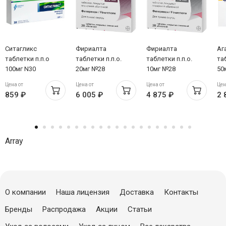
Ситагликс
Фириалта
Фириалта
Аг
таблетки п.п.о
таблетки п.п.о.
таблетки п.п.о.
та
100мг N30
20мг №28
10мг №28
50
Цена от
Цена от
Цена от
Цен
859 ₽
6 005 ₽
4 875 ₽
2 
Array
О компании
Наша лицензия
Доставка
Контакты
Бренды
Распродажа
Акции
Статьи