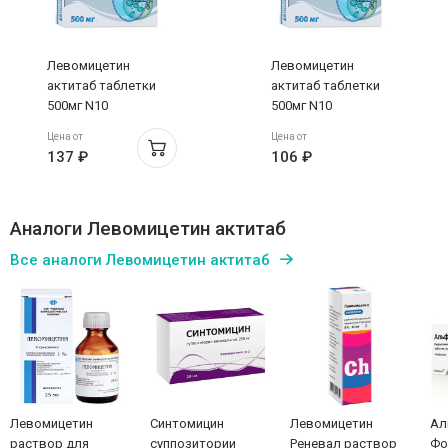
Левомицетин
Левомицетин
актитаб таблетки
актитаб таблетки
500мг N10
500мг N10
Цена от
Цена от
137 ₽
106 ₽
Аналоги Левомицетин актитаб
Все аналоги Левомицетин актитаб
Левомицетин
Синтомицин
Левомицетин
Ал
раствор для
суппозитории
Реневал раствор
Фо