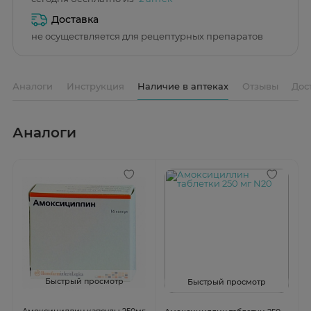
Доставка
не осуществляется для рецептурных препаратов
Аналоги
Инструкция
Наличие в аптеках
Отзывы
Дос
Аналоги
Быстрый просмотр
Быстрый просмотр
Амоксициллин капсулы 250мг