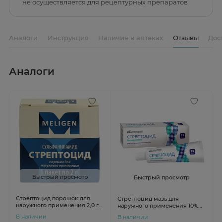
не осуществляется для рецептурных препаратов
Аналоги
Инструкция
Наличие в аптеках
Отзывы
Дос
Аналоги
Быстрый просмотр
Быстрый просмотр
Стрептоцид порошок для
Стрептоцид мазь для
наружного применения 2,0 г
наружного применения 10%
пакет Мелиген
туба 25г Усолье-Сибирский
В наличии
В наличии
Хфк