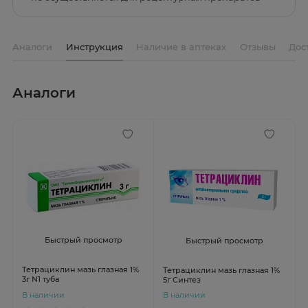
Аналоги
Инструкция
Наличие в аптеках
Отзывы
Дос
Аналоги
Быстрый просмотр
Быстрый просмотр
Тетрациклин мазь глазная 1%
Тетрациклин мазь глазная 1%
3г N1 туба
5г Синтез
В наличии
В наличии