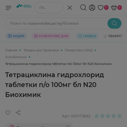
Поиск по названию/веществу
0
0
Поиск по названию/веществу/болезни
АКЦИИ
КЛИЕНТСКИЕ ДНИ
СКИДКИ
ЛЕКАРСТВ
Главная
Товары для Здоровья
Лекарства и БАД
Антибиотики
Тетрациклина гидрохлорид таблетки п/о 100мг бл N20 Биохимик
Тетрациклина гидрохлорид
таблетки п/о 100мг бл N20
Биохимик
Арт.
000173692