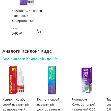
Ксилонг Кидс спрей
назальный
дозированный
0,05мг+5мг/доза
Цена от
100доз 15мл
540 ₽
Аналоги Ксилонг Кидс
Все аналоги Ксилонг Кидс
Ксилонг Комбо
Ксилонг спрей
Ринонорм
Ти
спрей назальный
назальный
Комфорт спрей
сп
дозированный
дозированный
назальный 0,05
0.