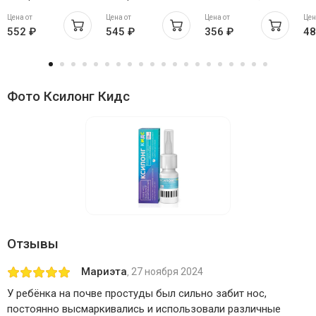
84мкг+70мкг/доза
0,1мг+5мг/доза
мг+5 мг/доза 10 мл
10
Цена от
Цена от
Цена от
Цен
60доз 15мл
100доз 15мл
90 доз
552 ₽
545 ₽
356 ₽
48
Фото Ксилонг Кидс
Отзывы
Мариэта
27 ноября 2024
,
У ребёнка на почве простуды был сильно забит нос,
постоянно высмаркивались и использовали различные