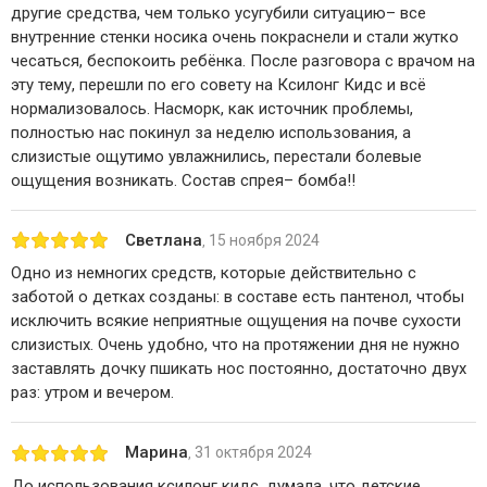
другие средства, чем только усугубили ситуацию– все
внутренние стенки носика очень покраснели и стали жутко
чесаться, беспокоить ребёнка. После разговора с врачом на
эту тему, перешли по его совету на Ксилонг Кидс и всё
нормализовалось. Насморк, как источник проблемы,
полностью нас покинул за неделю использования, а
слизистые ощутимо увлажнились, перестали болевые
ощущения возникать. Состав спрея– бомба!!
Светлана
15 ноября 2024
,
Одно из немногих средств, которые действительно с
заботой о детках созданы: в составе есть пантенол, чтобы
исключить всякие неприятные ощущения на почве сухости
слизистых. Очень удобно, что на протяжении дня не нужно
заставлять дочку пшикать нос постоянно, достаточно двух
раз: утром и вечером.
Марина
31 октября 2024
,
До использования ксилонг кидс, думала, что детские