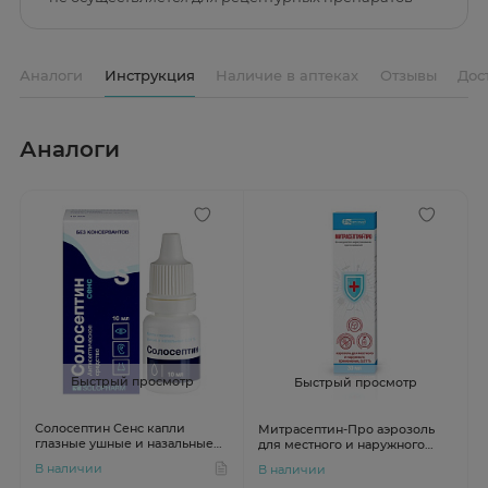
Аналоги
Инструкция
Наличие в аптеках
Отзывы
Дос
Аналоги
Быстрый просмотр
Быстрый просмотр
Солосептин Сенс капли
Митрасептин-Про аэрозоль
глазные ушные и назальные
для местного и наружного
0.01% 10мл
применения 0,01 % 30мл с
В наличии
В наличии
распылителем