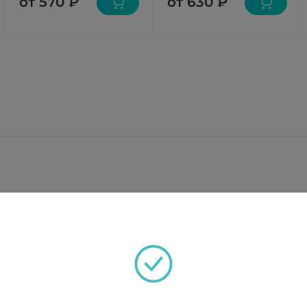
от 570 ₽
от 630 ₽
, лямбда-каррагинан 25,6 мг, калия хлорид 120 мг, на