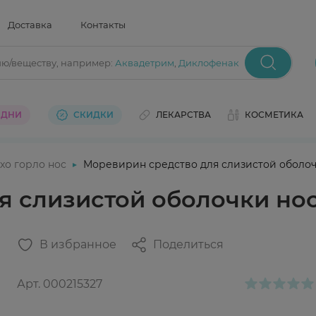
Доставка
Контакты
ию/веществу
, например:
Аквадетрим
,
Диклофенак
 ДНИ
СКИДКИ
ЛЕКАРСТВА
КОСМЕТИКА
хо горло нос
Моревирин средство для слизистой оболоч
я слизистой оболочки но
В избранное
Поделиться
Арт.
000215327