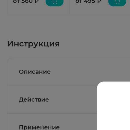
от 560 ₽
от 495 ₽
Инструкция
Описание
Действие
Состав
Активные вещества:
каппа-каррагинан 6,4 мг
Фармакологическое действие
Применение