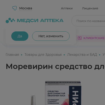
Москва
Аптеки
Лицензия
Поиск по назван
Ваш город Москва?
Да
Нет, изменить
КАТАЛОГ
АКЦИИ
КЛИЕНТСКИЕ
Главная
Товары для Здоровья
Лекарства и БАД
У
Моревирин средство дл