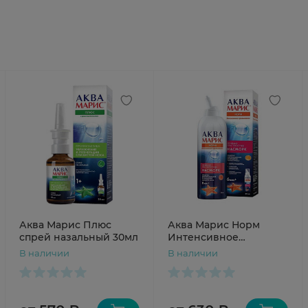
Аква Марис Плюс
Аква Марис Норм
спрей назальный 30мл
Интенсивное
промывание для
В наличии
В наличии
промывания и
орошения носа 50мл