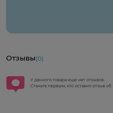
2 424 ₽
824 ₽
824 ₽
824 ₽
824 ₽
8
2-й Боткинский пр., 5, корп. 3
Пн-Пт 08:00 - 21:00
Сб,Вс 09:00-21:00
Выберите дату доставки
Весь заказ в наличии
сегодня
Заказать здесь
Доставка
Социалочка
Забрать весь заказ ~ 25 мая
Грузинский пер., 3А
Ежедневно 08:00 - 21:00
Отзывы
(0)
Заказать здесь
У данного товара еще нет отзывов.
Станьте первым, кто оставил отзыв об 