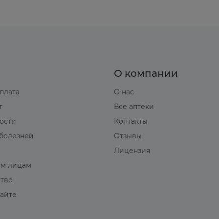
О компании
оплата
О нас
т
Все аптеки
вости
Контакты
болезней
Отзывы
Лицензия
м лицам
ство
сайте