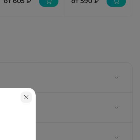
от 605 ₽
от 590 ₽
трия бензоат 40 мг, вода очищенная до 20 мл.