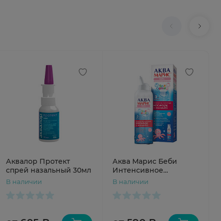
Аквалор Протект
Аква Марис Беби
спрей назальный 30мл
Интенсивное
промывание спрей
В наличии
В наличии
для носа 50мл