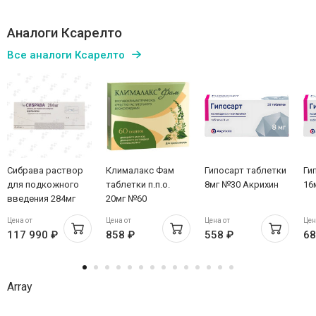
Аналоги Ксарелто
Все аналоги Ксарелто
Сибрава раствор
Клималакс Фам
Гипосарт таблетки
Ги
для подкожного
таблетки п.п.о.
8мг №30 Акрихин
16
введения 284мг
20мг №60
шпр 1.5мл №1
Цена от
Цена от
Цена от
Цен
Новартис
117 990 ₽
858 ₽
558 ₽
68
Фармасьютикал
Мэньюфекчуринг(Австрия)
Array