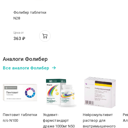
Фолибер таблетки
N28
Цена от
363 ₽
Аналоги Фолибер
Все аналоги Фолибер
Пентовит таблетки
Ундевит-
Нейромультивит
Ре
п/о N100
фармстандарт
раствор для
Ал
драже 1000мг N50
внутримышечного