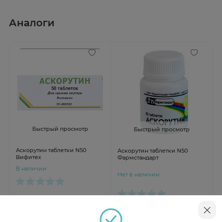
Аналоги
Быстрый просмотр
Быстрый просмотр
Аскорутин таблетки N50
Аскорутин таблетки N50
Вифитех
Фармстандарт
В наличии
Нет в наличии
от 145 ₽