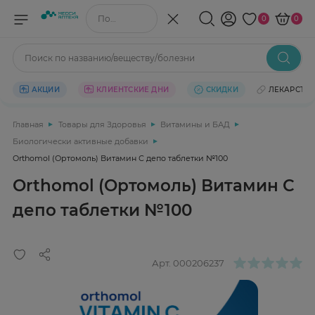
Поиск по названию/веществу
0
0
Поиск по названию/веществу/болезни
АКЦИИ
КЛИЕНТСКИЕ ДНИ
СКИДКИ
ЛЕКАРСТВ
Главная
Товары для Здоровья
Витамины и БАД
Биологически активные добавки
Orthomol (Ортомоль) Витамин С депо таблетки №100
Orthomol (Ортомоль) Витамин С
депо таблетки №100
Арт.
000206237