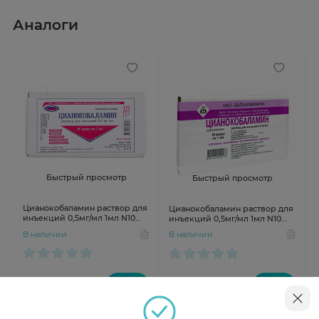
Аналоги
Быстрый просмотр
Быстрый просмотр
Цианокобаламин раствор для
Цианокобаламин раствор для
инъекций 0,5мг/мл 1мл N10
инъекций 0,5мг/мл 1мл N10
Ереванская
Дальхимфарм
В наличии
В наличии
от 61 ₽
от 61 ₽