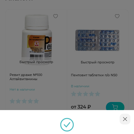
Быстрый просмотр
Быстрый просмотр
Ревит драже №100
Пентовит таблетки п/о N50
Алтайвитамины
В наличии
Нет в наличии
от 324 ₽