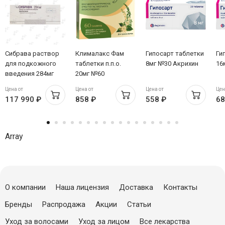
Сибрава раствор
Клималакс Фам
Гипосарт таблетки
Ги
для подкожного
таблетки п.п.о.
8мг №30 Акрихин
16
введения 284мг
20мг №60
шпр 1.5мл №1
Цена от
Цена от
Цена от
Цен
Новартис
117 990 ₽
858 ₽
558 ₽
68
Фармасьютикал
Мэньюфекчуринг(Австрия)
Array
О компании
Наша лицензия
Доставка
Контакты
Бренды
Распродажа
Акции
Статьи
Уход за волосами
Уход за лицом
Все лекарства