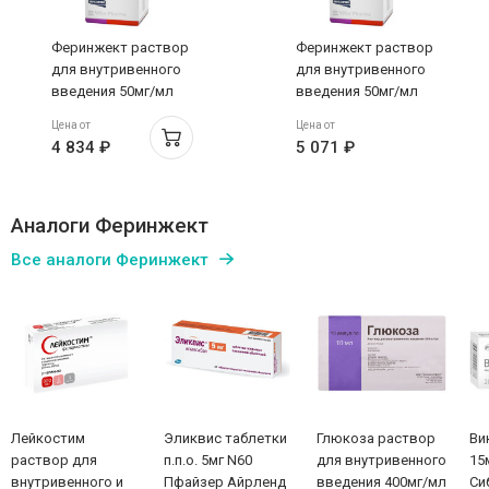
Феринжект раствор
Феринжект раствор
для внутривенного
для внутривенного
введения 50мг/мл
введения 50мг/мл
10мл N1
10мл N1
Цена от
Цена от
4 834 ₽
5 071 ₽
Аналоги Феринжект
Все аналоги Феринжект
Лейкостим
Эликвис таблетки
Глюкоза раствор
Ви
раствор для
п.п.о. 5мг N60
для внутривенного
15
внутривенного и
Пфайзер Айрленд
введения 400мг/мл
Си