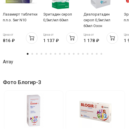
Лазамирт таблетки
Эритадин сироп
Дезлоратадин
Эр
п.п.о. 5мг N10
0,5мг/мл 60мл
сироп 0,5мг/мл
п.п
60мл Озон
Цена от
Цена от
Цена от
Цен
816 ₽
1 137 ₽
1 178 ₽
1 
Array
Фото Блогир-3