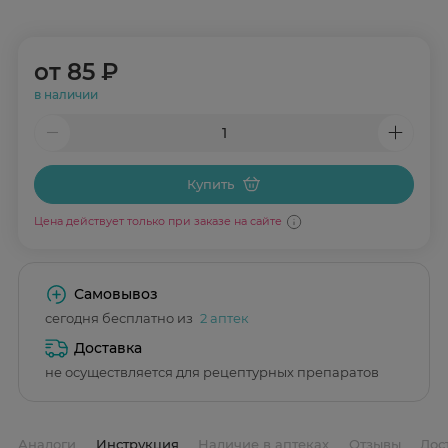
от
85 ₽
в наличии
Купить
Цена действует только при заказе на сайте
Самовывоз
сегодня бесплатно из
2 аптек
Доставка
не осуществляется для рецептурных препаратов
Аналоги
Инструкция
Наличие в аптеках
Отзывы
Дос