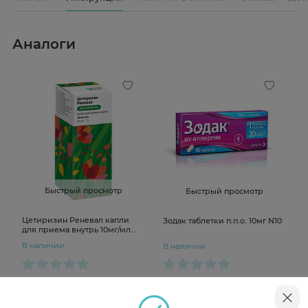
Аналоги
Быстрый просмотр
Быстрый просмотр
Цетиризин Реневал капли
Зодак таблетки п.п.о. 10мг N10
для приема внутрь 10мг/мл
флак 10мл
В наличии
В наличии
от 85 ₽
от 126 ₽