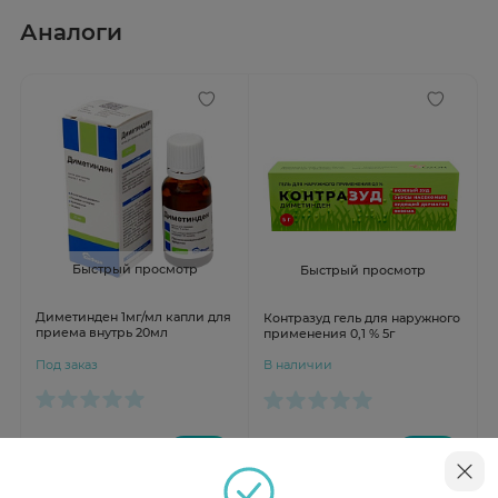
Аналоги
Быстрый просмотр
Быстрый просмотр
Диметинден 1мг/мл капли для
Контразуд гель для наружного
приема внутрь 20мл
применения 0,1 % 5г
Под заказ
В наличии
от 531 ₽
от 599 ₽