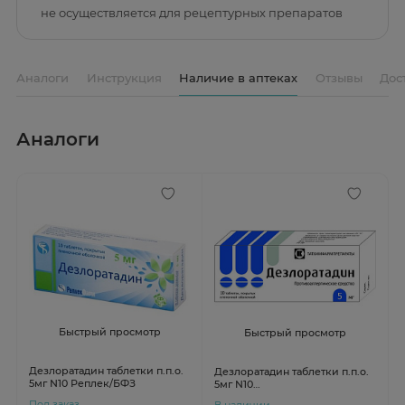
не осуществляется для рецептурных препаратов
Аналоги
Инструкция
Наличие в аптеках
Отзывы
Дос
Аналоги
Быстрый просмотр
Быстрый просмотр
Дезлоратадин таблетки п.п.о.
Дезлоратадин таблетки п.п.о.
5мг N10 Реплек/БФЗ
5мг N10
Татхимфармпрепараты
Под заказ
В наличии