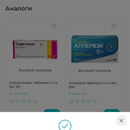
Аналоги
Быстрый просмотр
Быстрый просмотр
Супрастинекс таблетки п.п.о.
Аллервэй таблетки п.п.о 5мг
5мг N7
N10
В наличии
В наличии
от 432 ₽
от 516 ₽