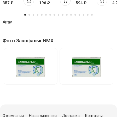
357 ₽
196 ₽
594 ₽
4 
400мг+400мг №10
Array
Фото Закофальк NMX
О компании
Наша лицензия
Доставка
Контакты