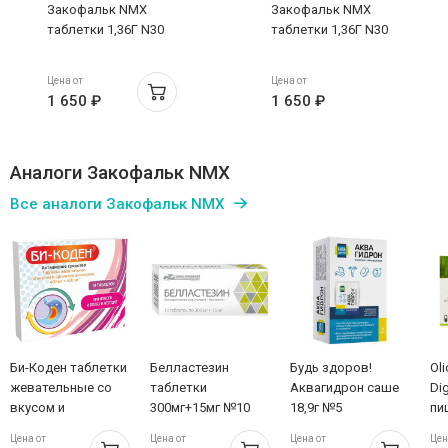
Закофальк NMX
Закофальк NMX
таблетки 1,36Г N30
таблетки 1,36Г N30
Цена от
Цена от
1 650 ₽
1 650 ₽
Аналоги Закофальк NMX
Все аналоги Закофальк NMX
Би-Коден таблетки
Белластезин
Будь здоров!
Oli
жевательные со
таблетки
Аквагидрон саше
Di
вкусом и
300мг+15мг №10
18,9г №5
пи
ароматом
ка
Цена от
Цена от
Цена от
Цен
апельсина