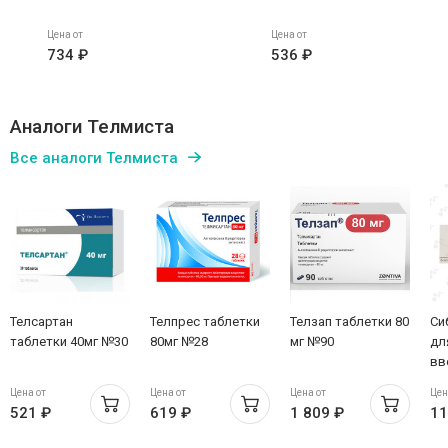
Цена от
Цена от
734 ₽
536 ₽
Аналоги Телмиста
Все аналоги Телмиста
Телсартан
Телпрес таблетки
Телзап таблетки 80
Си
таблетки 40мг №30
80мг №28
мг №90
дл
вв
шп
Цена от
Цена от
Цена от
Цен
Но
521 ₽
619 ₽
1 809 ₽
11
Фа
Мэ