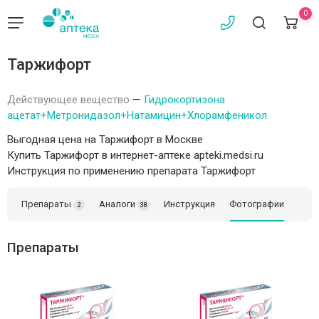
0
Таржифорт
Действующее вещество
—
Гидрокортизона
ацетат+Метронидазол+Натамицин+Хлорамфеникол
Выгодная цена на Таржифорт в Москве
Купить Таржифорт в интернет-аптеке apteki.medsi.ru
Инструкция по применению препарата Таржифорт
Препараты
Аналоги
Инструкция
Фотографии
2
38
Препараты