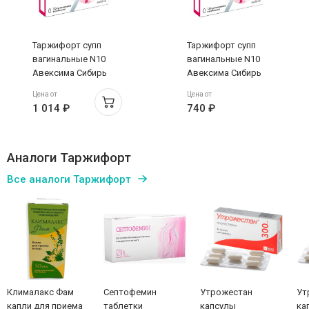
Таржифорт супп
Таржифорт супп
вагинальные N10
вагинальные N10
Авексима Сибирь
Авексима Сибирь
Цена от
Цена от
1 014 ₽
740 ₽
Аналоги Таржифорт
Все аналоги Таржифорт
Клималакс Фам
Септофемин
Утрожестан
Ут
капли для приема
таблетки
капсулы
ка