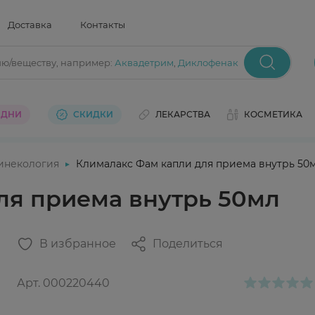
Доставка
Контакты
ию/веществу
, например:
Аквадетрим
,
Диклофенак
 ДНИ
СКИДКИ
ЛЕКАРСТВА
КОСМЕТИКА
инекология
Клималакс Фам капли для приема внутрь 50
ля приема внутрь 50мл
В избранное
Поделиться
Арт.
000220440