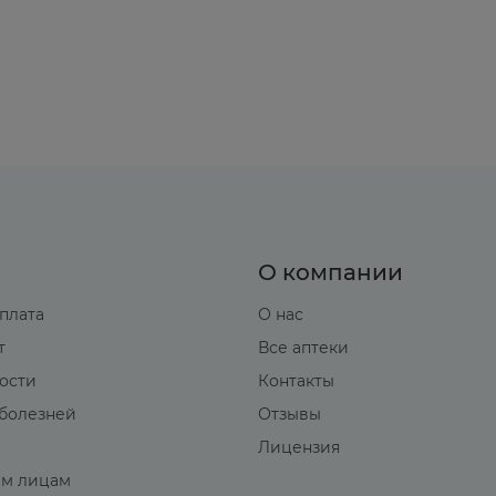
О компании
оплата
О нас
т
Все аптеки
вости
Контакты
болезней
Отзывы
Лицензия
м лицам