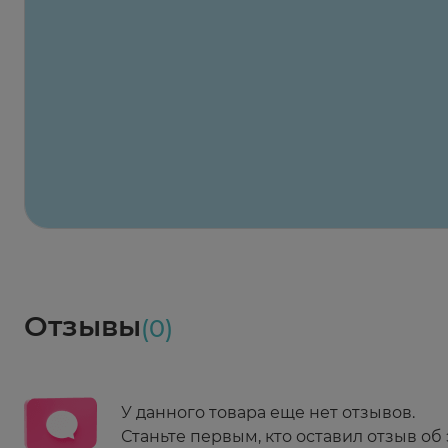
Заказать здесь
Х2
Максавит
2 424 ₽
824 ₽
824 ₽
824 ₽
824 ₽
8
2-й Боткинский пр., 5, корп. 3
Пн-Пт 08:00 - 21:00
Сб,Вс 09:00-21:00
Выберите дату доставки
Весь заказ в наличии
сегодня
Заказать здесь
Доставка
Социалочка
Забрать весь заказ ~ 25 мая
Грузинский пер., 3А
Ежедневно 08:00 - 21:00
Отзывы
(0)
Заказать здесь
У данного товара еще нет отзывов.
Станьте первым, кто оставил отзыв об 