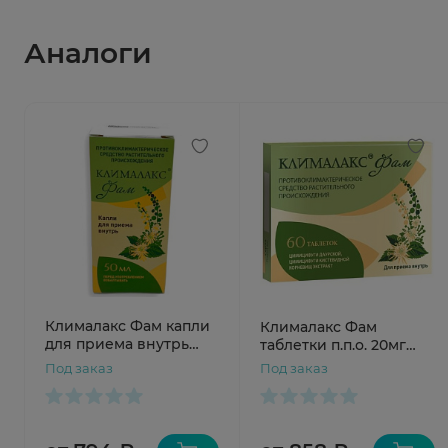
Аналоги
Клималакс Фам капли
Клималакс Фам
для приема внутрь
таблетки п.п.о. 20мг
50мл
№60
Под заказ
Под заказ