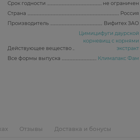
Срок годности
не ограничен
Страна
Россия
Производитель
Вифитех ЗАО
Цимицифуги даурской
корневищ с корнями
Действующее вещество
экстракт
Все формы выпуска
Клималакс Фам
ках
Отзывы
Доставка и бонусы