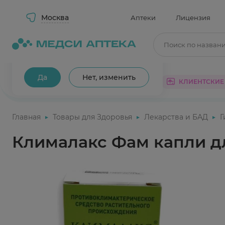
Москва
Аптеки
Лицензия
Поиск по назван
Ваш город Москва?
Да
Нет, изменить
КАТАЛОГ
АКЦИИ
КЛИЕНТСКИЕ
Главная
Товары для Здоровья
Лекарства и БАД
Г
Клималакс Фам капли д