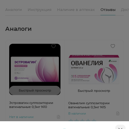
Аналоги
Инструкция
Наличие в аптеках
Отзывы
Дос
Аналоги
Быстрый просмотр
Быстрый просмотр
Эстровагин суппозитории
Ованелия суппозитории
вагинальные 0,5мг N10
вагинальные 0,5мг N15
В наличии
Нет в наличии