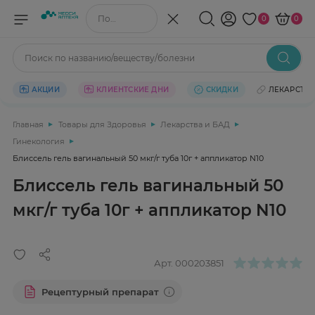
Поиск по названию/веществу
0
0
Поиск по названию/веществу/болезни
АКЦИИ
КЛИЕНТСКИЕ ДНИ
СКИДКИ
ЛЕКАРСТВ
Главная
Товары для Здоровья
Лекарства и БАД
Гинекология
Блиссель гель вагинальный 50 мкг/г туба 10г + аппликатор N10
Блиссель гель вагинальный 50
мкг/г туба 10г + аппликатор N10
Арт.
000203851
Рецептурный препарат