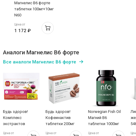
Магнелис B6 форте
таблетки 100мг+10мг
N60
Цена от
1 172 ₽
Аналоги Магнелис B6 форте
Все аналоги Магнелис B6 форте
Будь здоров!
Будь здоров!
Norwegian Fish Oil
Ли
Комплекс
Кофеинактив
Магний В6
же
экстрактов
таблетки 200мг
таблетки 1000мг
54
расторопши и
№25
N120
Ph
Цена от
Цена от
Цена от
Цен
овса капсулы