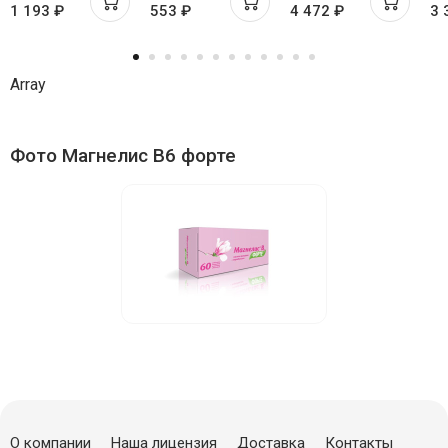
1 193 ₽
553 ₽
4 472 ₽
3 
400мг №90
Array
Фото Магнелис B6 форте
О компании
Наша лицензия
Доставка
Контакты