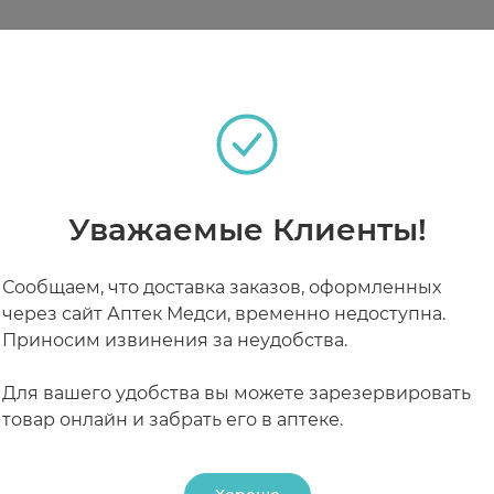
ов, беременность, кормление грудью.
гативное влияние ультрафиолета, предотвращает ф
теках
рода и питательных веществ к волосяным фолликула
 Защищает волосы от неблагоприятного воздействия
Уважаемые Клиенты!
РАБОТАЮТ СЕЙЧАС
КРУГЛОСУТОЧНЫЕ
 сальных желез.
Сообщаем, что доставка заказов, оформленных
 волосы от преждевременного появления седины.
через сайт Аптек Медси, временно недоступна.
Приносим извинения за неудобства.
ид и ускоряет рост ногтей.
Для вашего удобства вы можете зарезервировать
и расслоению.
товар онлайн и забрать его в аптеке.