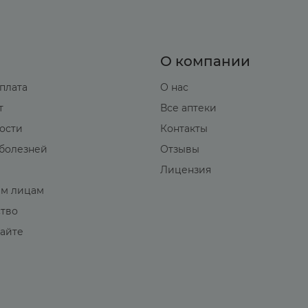
О компании
оплата
О нас
т
Все аптеки
вости
Контакты
болезней
Отзывы
Лицензия
м лицам
ство
сайте