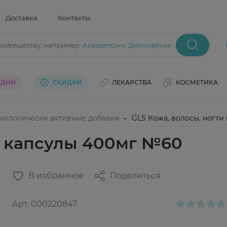
Доставка
Контакты
ию/веществу
, например:
Аквадетрим
,
Диклофенак
 ДНИ
СКИДКИ
ЛЕКАРСТВА
КОСМЕТИКА
иологически активные добавки
GLS Кожа, волосы, ногти
и капсулы 400мг №60
В избранное
Поделиться
Арт.
000220847