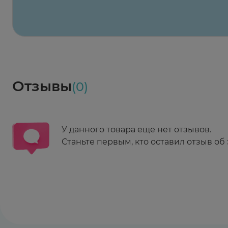
Весь заказ в наличии
сегодня
Заказать здесь
Доставка
Социалочка
Забрать весь заказ ~ 25 мая
Грузинский пер., 3А
Ежедневно 08:00 - 21:00
Отзывы
(0)
Заказать здесь
У данного товара еще нет отзывов.
Станьте первым, кто оставил отзыв об 