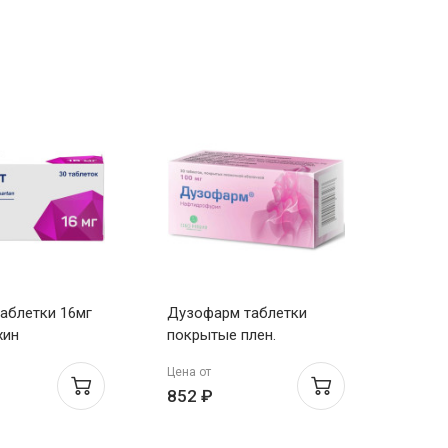
таблетки 16мг
Дузофарм таблетки
Тромб
хин
покрытые плен.
кишеч
оболочкой 100мг N30
100мг
Цена от
Цена о
852 ₽
169 