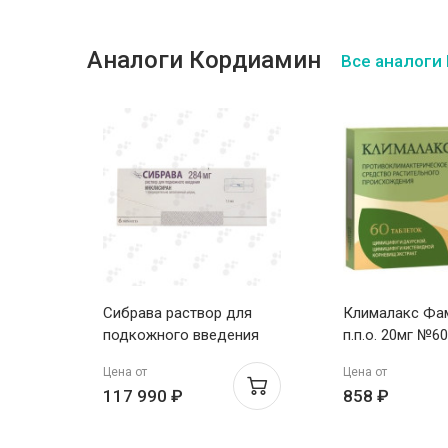
Аналоги Кордиамин
Все аналоги
т для
Сибрава раствор для
Клималакс Фа
л
подкожного введения
п.п.о. 20мг №60
284мг шпр 1.5мл №1
Цена от
Цена от
Новартис
117 990 ₽
858 ₽
Фармасьютикал
Мэньюфекчуринг(Австрия)