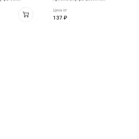
30мл Технопарк-Центр
Цена от
137 ₽