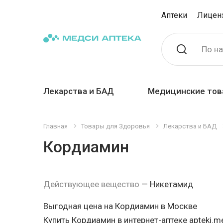
Аптеки
Лицен
По н
Лекарства и БАД
Медицинские тов
Главная
Товары для Здоровья
Лекарства и БАД
Кордиамин
Действующее вещество
—
Никетамид
Выгодная цена на Кордиамин в Москве
Купить Кордиамин в интернет-аптеке apteki.me