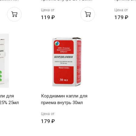
к-Центр
Татхимфарм
Цена от
Цена от
119 ₽
179 ₽
ли для
Кордиамин капли для
 25% 25мл
приема внутрь 30мл
Цена от
179 ₽