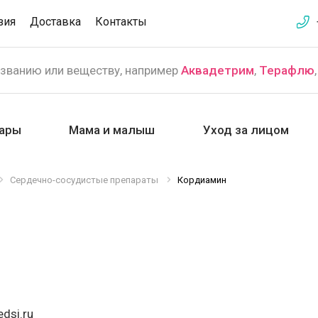
зия
Доставка
Контакты
азванию или веществу, например
Аквадетрим
,
Терафлю
ары
Мама и малыш
Уход за лицом
Сердечно-сосудистые препараты
Кордиамин
dsi.ru