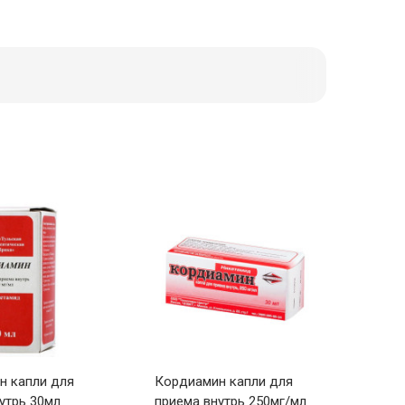
н капли для
Кордиамин капли для
утрь 30мл
приема внутрь 250мг/мл