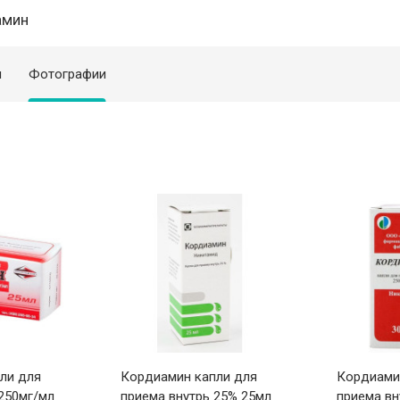
амин
я
Фотографии
ли для
Кордиамин капли для
Кордиами
250мг/мл
приема внутрь 25% 25мл
приема вн