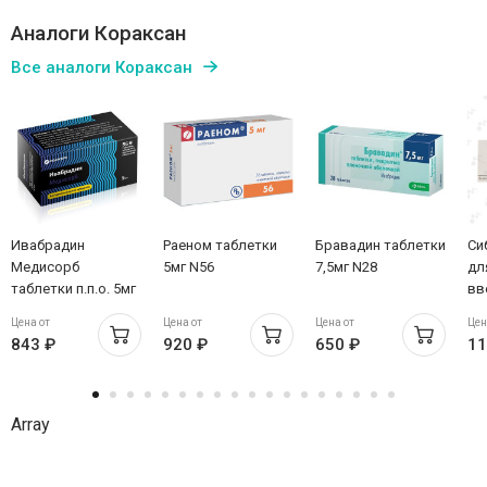
Аналоги Кораксан
Все аналоги Кораксан
Ивабрадин
Раеном таблетки
Бравадин таблетки
Си
Медисорб
5мг N56
7,5мг N28
дл
таблетки п.п.о. 5мг
вв
N56
шп
Цена от
Цена от
Цена от
Цен
Но
843 ₽
920 ₽
650 ₽
11
Фа
Мэ
Array