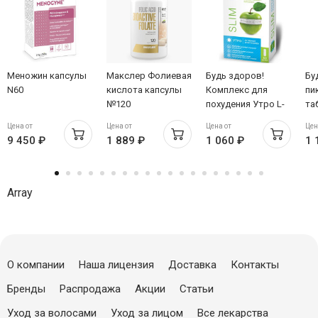
Меножин капсулы
Макслер Фолиевая
Будь здоров!
Бу
N60
кислота капсулы
Комплекс для
пи
№120
похудения Утро L-
та
карнитин +
№6
Цена от
Цена от
Цена от
Цен
экстракт гуараны +
9 450 ₽
1 889 ₽
1 060 ₽
1 
форсколин
капсулы №30
Array
О компании
Наша лицензия
Доставка
Контакты
Бренды
Распродажа
Акции
Статьи
Уход за волосами
Уход за лицом
Все лекарства