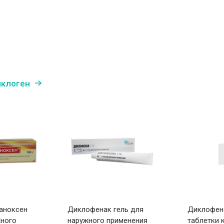
иклоген
аноксен
Диклофенак гель для
Диклофен
жного
наружного применения
таблетки к