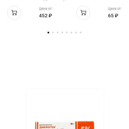
г/г 100г
1% 50г Озон
N20
Цена от
Цена от
452 ₽
65 ₽