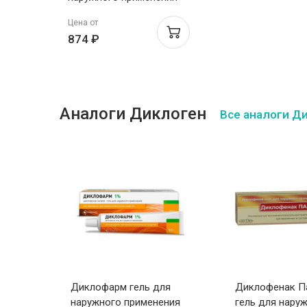
5% 100г
Цена от
874 ₽
Аналоги Диклоген
Все аналоги Д
н
Диклофарм гель для
Диклофенак П
наружного применения
гель для нару