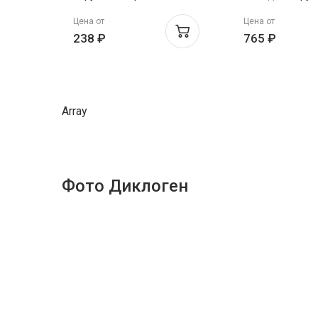
1% 50г
применения 10м
Цена от
Цена от
238 ₽
765 ₽
Array
Фото Диклоген