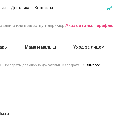
зия
Доставка
Контакты
азванию или веществу, например
Аквадетрим
,
Терафлю
ары
Мама и малыш
Уход за лицом
Препараты для опорно-двигательный аппарата
Диклоген
si.ru