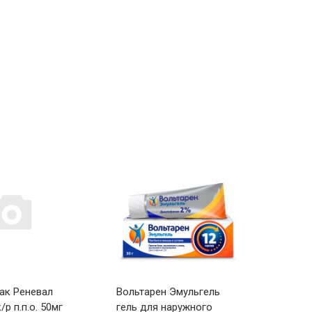
ак Реневал
Вольтарен Эмульгель
Диал
/р п.п.о. 50мг
гель для наружного
приго