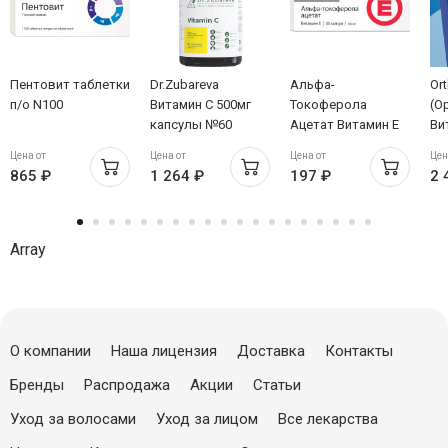
Пентовит таблетки
Dr.Zubareva
Альфа-
Or
п/о N100
Витамин С 500мг
Токоферола
(О
капсулы №60
Ацетат Витамин Е
Ви
капсулы 0,2г N10
та
Цена от
Цена от
Цена от
Цен
Алтайвитамины
865 ₽
1 264 ₽
197 ₽
2 
Array
О компании
Наша лицензия
Доставка
Контакты
Бренды
Распродажа
Акции
Статьи
Уход за волосами
Уход за лицом
Все лекарства