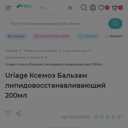
Поиск по названию/веществу
0
0
Поиск по названию/веществу/болезни
АКЦИИ
КЛИЕНТСКИЕ ДНИ
СКИДКИ
ЛЕКАРСТВ
Главная
Товары для Красоты
Уход за лицом
Увлажнение и питание
Uriage Ксемоз Бальзам липидовосстанавливающий 200мл
Uriage Ксемоз Бальзам
липидовосстанавливающий
200мл
Арт.
000172937
1