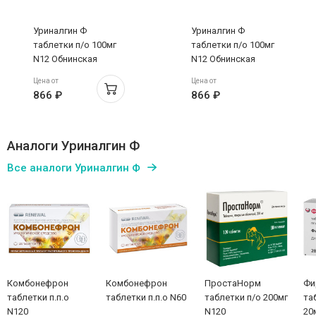
Уриналгин Ф
Уриналгин Ф
таблетки п/о 100мг
таблетки п/о 100мг
N12 Обнинская
N12 Обнинская
Цена от
Цена от
866 ₽
866 ₽
Аналоги Уриналгин Ф
Все аналоги Уриналгин Ф
Комбонефрон
Комбонефрон
ПростаНорм
Фи
таблетки п.п.о
таблетки п.п.о N60
таблетки п/о 200мг
та
N120
N120
20