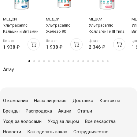
МЕДСИ
МЕДСИ
МЕДСИ
МЕ
Ультрасаппс
Ультрасаппс
Ультрасаппс
Ул
Кальций и Витамин
Железо 90
Коллаген I и III типа
Ви
Д3 90 таблеток
таблеток
90 капсул
та
Цена от
Цена от
Цена от
Цен
1 938 ₽
1 938 ₽
2 346 ₽
1 
Array
О компании
Наша лицензия
Доставка
Контакты
Бренды
Распродажа
Акции
Статьи
Уход за волосами
Уход за лицом
Все лекарства
Новости
Как сделать заказ
Сотрудничество