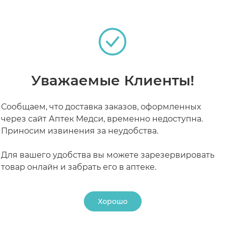
нтов продукта, беременность, кормление грудью. 
 - 425 мг, витамин С (в форме L-аскорбата кальция) 
(стабилизатор).
ы, не разжевывать, запивать водой. Продолжительно
едоступном для детей месте.
РАБОТАЮТ СЕЙЧАС
КРУГЛОСУТОЧНЫЕ
Уважаемые Клиенты!
Сообщаем, что доставка заказов, оформленных
через сайт Аптек Медси, временно недоступна.
Приносим извинения за неудобства.
Для вашего удобства вы можете зарезервировать
товар онлайн и забрать его в аптеке.
Хорошо