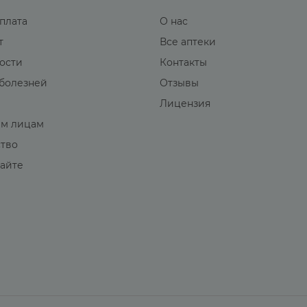
оплата
О нас
т
Все аптеки
вости
Контакты
болезней
Отзывы
Лицензия
м лицам
ство
сайте