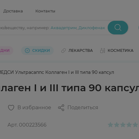
Доставка
Контакты
ию/веществу
, например:
Аквадетрим
,
Диклофенак
 ДНИ
СКИДКИ
ЛЕКАРСТВА
КОСМЕТИКА
ЕДСИ Ультрасаппс Коллаген I и III типа 90 капсул
ген I и III типа 90 капсу
В избранное
Поделиться
Арт.
000223566